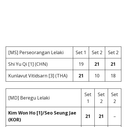
[MS] Perseorangan Lelaki
Set 1
Set 2
Set 2
Shi Yu Qi [1] (CHN)
19
21
21
Kunlavut Vitidsarn [3] (THA)
21
10
18
Set
Set
Set
[MD] Beregu Lelaki
1
2
2
Kim Won Ho [1]/Seo Seung Jae
21
21
–
(KOR)