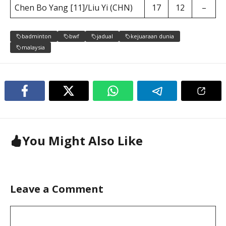
Chen Bo Yang [11]/Liu Yi (CHN)
17
12
–
badminton
bwf
jadual
kejuaraan dunia
malaysia
You Might Also Like
Leave a Comment
Comment