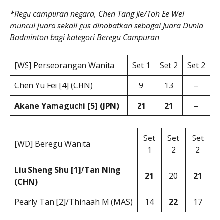
*Regu campuran negara, Chen Tang Jie/Toh Ee Wei
muncul juara sekali gus dinobatkan sebagai Juara Dunia
Badminton bagi kategori Beregu Campuran
[WS] Perseorangan Wanita
Set 1
Set 2
Set 2
Chen Yu Fei [4] (CHN)
9
13
–
Akane Yamaguchi [5] (JPN)
21
21
–
Set
Set
Set
[WD] Beregu Wanita
1
2
2
Liu Sheng Shu [1]/Tan Ning
21
20
21
(CHN)
Pearly Tan [2]/Thinaah M (MAS)
14
22
17