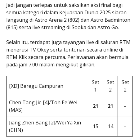
Jadi jangan terlepas untuk saksikan aksi final bagi
semua kategori dalam Kejuaraan Dunia 2025 siaran
langsung di Astro Arena 2 (802) dan Astro Badminton
(815) serta live streaming di Sooka dan Astro Go.
Selain itu, terdapat juga tayangan live di saluran RTM
menerusi TV Okey serta tontonan secara online di
RTM Klik secara percuma. Perlawanan akan bermula
pada jam 7.00 malam mengikut giliran.
Set
Set
Set
[XD] Beregu Campuran
1
2
2
Chen Tang Jie [4]/Toh Ee Wei
21
21
–
(MAS)
Jiang Zhen Bang [2]/Wei Ya Xin
15
14
–
(CHN)