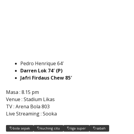
Pedro Henrique 64′
Darren Lok 74′ (P)
Jafri Firdaus Chew 85′
Masa : 8.15 pm
Venue : Stadium Likas
TV : Arena Bola 803
Live Streaming : Sooka
bola sepak
kuching citu
liga super
sabah