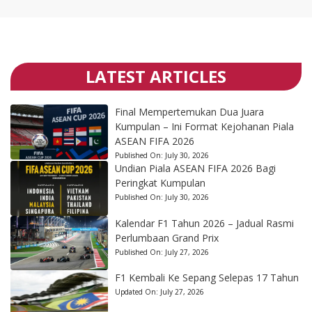
LATEST ARTICLES
Final Mempertemukan Dua Juara
Kumpulan – Ini Format Kejohanan Piala
ASEAN FIFA 2026
Published On:
July 30, 2026
Undian Piala ASEAN FIFA 2026 Bagi
Peringkat Kumpulan
Published On:
July 30, 2026
Kalendar F1 Tahun 2026 – Jadual Rasmi
Perlumbaan Grand Prix
Published On:
July 27, 2026
F1 Kembali Ke Sepang Selepas 17 Tahun
Updated On:
July 27, 2026