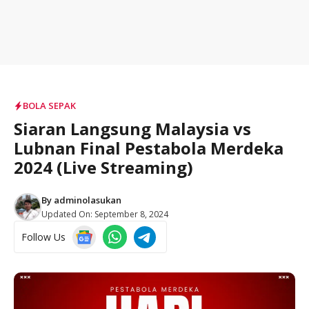
BOLA SEPAK
Siaran Langsung Malaysia vs
Lubnan Final Pestabola Merdeka
2024 (Live Streaming)
By
adminolasukan
Updated On:
September 8, 2024
Follow Us