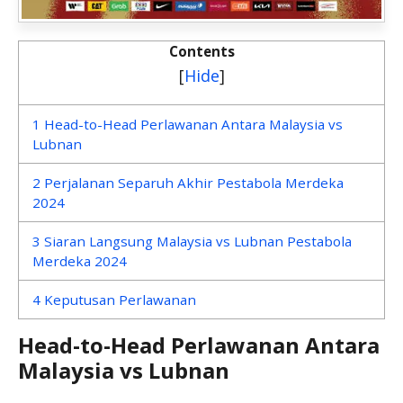
Contents
[
Hide
]
1
Head-to-Head Perlawanan Antara Malaysia vs
Lubnan
2
Perjalanan Separuh Akhir Pestabola Merdeka
2024
3
Siaran Langsung Malaysia vs Lubnan Pestabola
Merdeka 2024
4
Keputusan Perlawanan
Head-to-Head Perlawanan Antara
Malaysia vs Lubnan