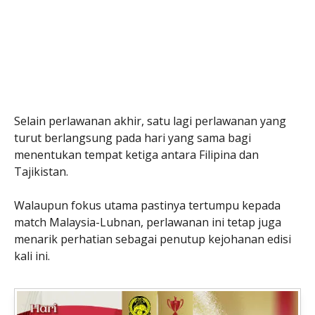
Selain perlawanan akhir, satu lagi perlawanan yang
turut berlangsung pada hari yang sama bagi
menentukan tempat ketiga antara Filipina dan
Tajikistan.
Walaupun fokus utama pastinya tertumpu kepada
match Malaysia-Lubnan, perlawanan ini tetap juga
menarik perhatian sebagai penutup kejohanan edisi
kali ini.