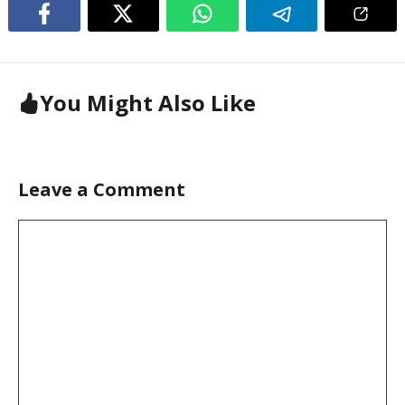
You Might Also Like
Leave a Comment
Comment