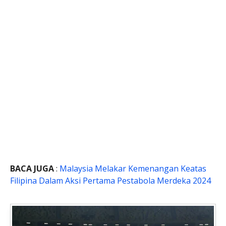
BACA JUGA
:
Malaysia Melakar Kemenangan Keatas
Filipina Dalam Aksi Pertama Pestabola Merdeka 2024