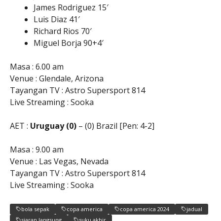
James Rodriguez 15′
Luis Diaz 41′
Richard Rios 70′
Miguel Borja 90+4′
Masa : 6.00 am
Venue : Glendale, Arizona
Tayangan TV : Astro Supersport 814
Live Streaming : Sooka
AET :
Uruguay (0)
– (0) Brazil [Pen: 4-2]
Masa : 9.00 am
Venue : Las Vegas, Nevada
Tayangan TV : Astro Supersport 814
Live Streaming : Sooka
bola sepak
copa america
copa america 2024
jadual
siaran langsung
suku akhir