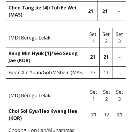
Chen Tang Jie [4]/Toh Ee Wei
21
21
–
(MAS)
Set
Set
Set
[MD] Beregu Lelaki
1
2
3
Kang Min Hyuk [1]/Seo Seung
21
21
–
Jae (KOR)
Boon Xin Yuan/Goh V Shem (MAS)
13
11
–
Set
Set
Set
[MD] Beregu Lelaki
1
2
3
Choi Sol Gyu/Heo Kwang Hee
21
12
21
(KOR)
Choong Hon Jian/Muhammad