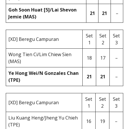
Goh Soon Huat [5]/Lai Shevon
21
21
–
Jemie (MAS)
Set
Set
Set
[XD] Beregu Campuran
1
2
3
Wong Tien Ci/Lim Chiew Sien
18
17
–
(MAS)
Ye Hong Wei/N Gonzales Chan
21
21
–
(TPE)
Set
Set
Set
[XD] Beregu Campuran
1
2
3
Liu Kuang Heng/Jheng Yu Chieh
16
19
–
(TPE)