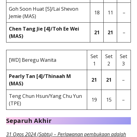
Goh Soon Huat [5]/Lai Shevon
18
11
–
Jemie (MAS)
Chen Tang Jie [4]/Toh Ee Wei
21
21
–
(MAS)
Set
Set
Set
[WD] Beregu Wanita
1
2
3
Pearly Tan [4]/Thinaah M
21
21
–
(MAS)
Teng Chun Hsun/Yang Chu Yun
19
15
–
(TPE)
Separuh Akhir
31 Ogos 2024 (Sabtu) – Perlawanan pembukaan adalah