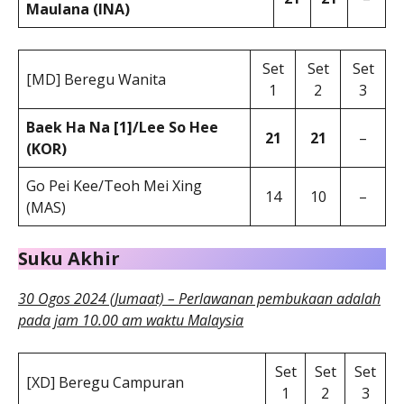
Maulana (INA)
Set
Set
Set
[MD] Beregu Wanita
1
2
3
Baek Ha Na [1]/Lee So Hee
21
21
–
(KOR)
Go Pei Kee/Teoh Mei Xing
14
10
–
(MAS)
Suku Akhir
30 Ogos 2024 (Jumaat) – Perlawanan pembukaan adalah
pada jam 10.00 am waktu Malaysia
Set
Set
Set
[XD] Beregu Campuran
1
2
3