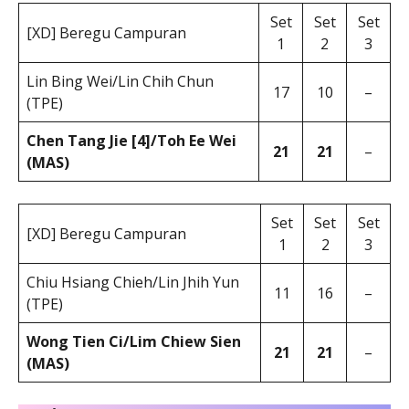
Set
Set
Set
[XD] Beregu Campuran
1
2
3
Lin Bing Wei/Lin Chih Chun
17
10
–
(TPE)
Chen Tang Jie [4]/Toh Ee Wei
21
21
–
(MAS)
Set
Set
Set
[XD] Beregu Campuran
1
2
3
Chiu Hsiang Chieh/Lin Jhih Yun
11
16
–
(TPE)
Wong Tien Ci/Lim Chiew Sien
21
21
–
(MAS)