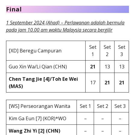
Final
1 September 2024 (Ahad) – Perlawanan adalah bermula
pada jam 10.00 am waktu Malaysia secara bergilir
Set
Set
Set
[XD] Beregu Campuran
1
2
3
Guo Xin Wa/Li Qian (CHN)
21
13
13
Chen Tang Jie [4]/Toh Ee Wei
17
21
21
(MAS)
[WS] Perseorangan Wanita
Set 1
Set 2
Set 3
Kim Ga Eun [7] (KOR)*WO
–
–
–
Wang Zhi Yi [2] (CHN)
–
–
–