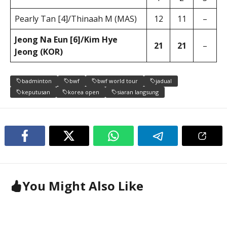
Pearly Tan [4]/Thinaah M (MAS)
12
11
–
Jeong Na Eun [6]/Kim Hye
21
21
–
Jeong (KOR)
badminton
bwf
bwf world tour
jadual
keputusan
korea open
siaran langsung
You Might Also Like