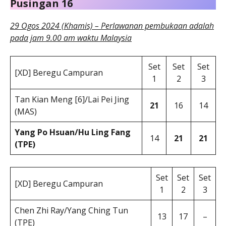
Pusingan 16
29 Ogos 2024 (Khamis) – Perlawanan pembukaan adalah
pada jam 9.00 am waktu Malaysia
Set
Set
Set
[XD] Beregu Campuran
1
2
3
Tan Kian Meng [6]/Lai Pei Jing
21
16
14
(MAS)
Yang Po Hsuan/Hu Ling Fang
14
21
21
(TPE)
Set
Set
Set
[XD] Beregu Campuran
1
2
3
Chen Zhi Ray/Yang Ching Tun
13
17
–
(TPE)