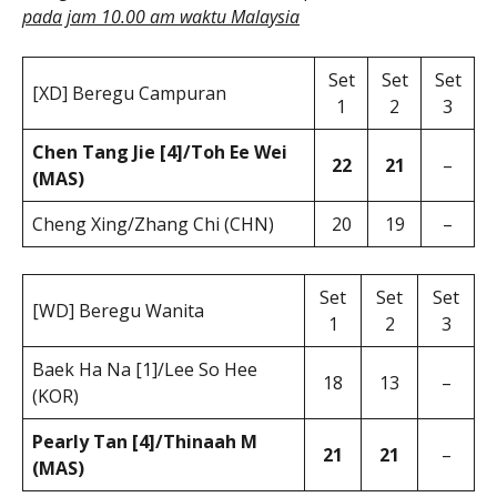
pada jam 10.00 am waktu Malaysia
Set
Set
Set
[XD] Beregu Campuran
1
2
3
Chen Tang Jie [4]/Toh Ee Wei
22
21
–
(MAS)
Cheng Xing/Zhang Chi (CHN)
20
19
–
Set
Set
Set
[WD] Beregu Wanita
1
2
3
Baek Ha Na [1]/Lee So Hee
18
13
–
(KOR)
Pearly Tan [4]/Thinaah M
21
21
–
(MAS)