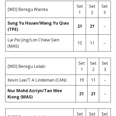
Set
Set
Set
[WD] Beregu Wanita
1
2
3
Sung Yu Hsuan/Wang Yu Qiao
21
21
–
(TPE)
Lai Pei Jing/Lim Chiew Sien
15
11
–
(MAS)
Set
Set
Set
[MD] Beregu Lelaki
1
2
3
Kevin Lee/T A Lindeman (CAN)
19
11
–
Nur Mohd Azriyn/Tan Wee
21
21
–
Kiong (MAS)
Set
Set
Set