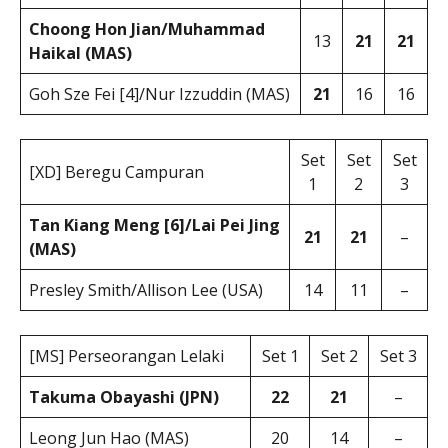
Choong Hon Jian/Muhammad
13
21
21
Haikal (MAS)
Goh Sze Fei [4]/Nur Izzuddin (MAS)
21
16
16
Set
Set
Set
[XD] Beregu Campuran
1
2
3
Tan Kiang Meng [6]/Lai Pei Jing
21
21
–
(MAS)
Presley Smith/Allison Lee (USA)
14
11
–
[MS] Perseorangan Lelaki
Set 1
Set 2
Set 3
Takuma Obayashi (JPN)
22
21
–
Leong Jun Hao (MAS)
20
14
–