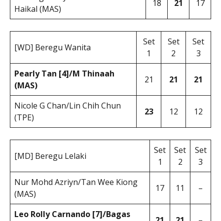
18
21
17
Haikal (MAS)
Set
Set
Set
[WD] Beregu Wanita
1
2
3
Pearly Tan [4]/M Thinaah
21
21
21
(MAS)
Nicole G Chan/Lin Chih Chun
23
12
12
(TPE)
Set
Set
Set
[MD] Beregu Lelaki
1
2
3
Nur Mohd Azriyn/Tan Wee Kiong
17
11
–
(MAS)
Leo Rolly Carnando [7]/Bagas
21
21
–