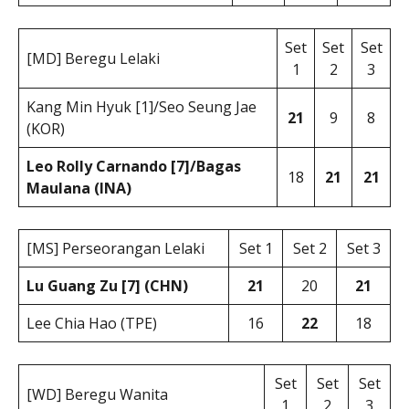
Set
Set
Set
[MD] Beregu Lelaki
1
2
3
Kang Min Hyuk [1]/Seo Seung Jae
21
9
8
(KOR)
Leo Rolly Carnando [7]/Bagas
18
21
21
Maulana (INA)
[MS] Perseorangan Lelaki
Set 1
Set 2
Set 3
Lu Guang Zu [7] (CHN)
21
20
21
Lee Chia Hao (TPE)
16
22
18
Set
Set
Set
[WD] Beregu Wanita
1
2
3