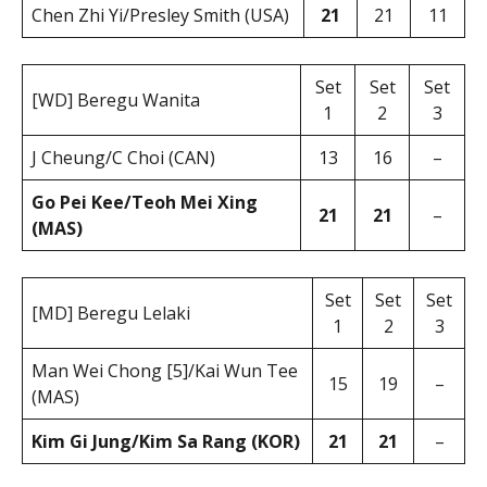
Chen Zhi Yi/Presley Smith (USA)
21
21
11
Set
Set
Set
[WD] Beregu Wanita
1
2
3
J Cheung/C Choi (CAN)
13
16
–
Go Pei Kee/Teoh Mei Xing
21
21
–
(MAS)
Set
Set
Set
[MD] Beregu Lelaki
1
2
3
Man Wei Chong [5]/Kai Wun Tee
15
19
–
(MAS)
Kim Gi Jung/Kim Sa Rang (KOR)
21
21
–