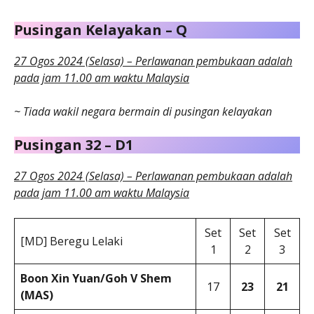
Pusingan Kelayakan – Q
27 Ogos 2024 (Selasa) – Perlawanan pembukaan adalah
pada jam 11.00 am waktu Malaysia
~ Tiada wakil negara bermain di pusingan kelayakan
Pusingan 32 – D1
27 Ogos 2024 (Selasa) – Perlawanan pembukaan adalah
pada jam 11.00 am waktu Malaysia
Set
Set
Set
[MD] Beregu Lelaki
1
2
3
Boon Xin Yuan/Goh V Shem
17
23
21
(MAS)