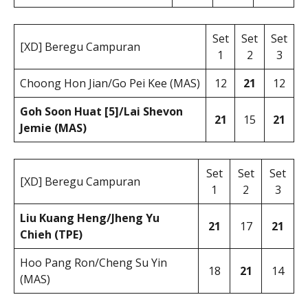
Set
Set
Set
[XD] Beregu Campuran
1
2
3
Choong Hon Jian/Go Pei Kee (MAS)
12
21
12
Goh Soon Huat [5]/Lai Shevon
21
15
21
Jemie (MAS)
Set
Set
Set
[XD] Beregu Campuran
1
2
3
Liu Kuang Heng/Jheng Yu
21
17
21
Chieh (TPE)
Hoo Pang Ron/Cheng Su Yin
18
21
14
(MAS)