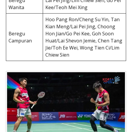
Beregu
Lai Pei Jing/Lim Chiew Sien, Go Pei
Wanita
Kee/Teoh Mei Xing
Hoo Pang Ron/Cheng Su Yin, Tan
Kian Meng/Lai Pei Jing, Choong
Beregu
Hon Jian/Go Pei Kee, Goh Soon
Campuran
Huat/Lai Shevon Jemie, Chen Tang
Jie/Toh Ee Wei, Wong Tien Ci/Lim
Chiew Sien